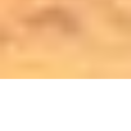
AUSLANDSAUFENTHALTE
WELTWEIT
SCHÜLERAUSTAUSCH | AU PAIR USA |
STUDIUM USA | SPRACHREISEN |