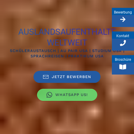
Bewerbung
AUSLANDSAUFENTHALTE
Kontakt
WELTWEIT
SCHÜLERAUSTAUSCH | AU PAIR USA | STUDIUM USA |
SPRACHREISEN | PRAKTIKUM USA
Broschüre
JETZT BEWERBEN
WHATSAPP US!